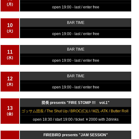
(月)
open 19:00 - last / enter free
BAR TIME
10
(火)
open 19:00 - last / enter free
BAR TIME
11
(水)
open 19:00 - last / enter free
BAR TIME
12
(木)
open 19:00 - last / enter free
団長 presents "FIRE STOMP !!! vol.1"
13
ゴッサム団長 / The Shut Up / BROC(C)LI / MZL-ATK / Butter Roll
(金)
open 18:30 / start 19:00 / ticket ￥2000 with 2drinks
FIREBIRD presents "JAM SESSION"