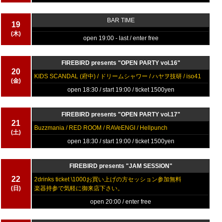
BAR TIME
19
(木)
open 19:00 - last / enter free
FIREBIRD presents "OPEN PARTY vol.16"
20
KIDS SCANDAL (府中) / ドリームシャワー / ハヤヲ技研 / iso41
(金)
open 18:30 / start 19:00 / ticket 1500yen
FIREBIRD presents "OPEN PARTY vol.17"
21
Buzzmania / RED ROOM / RAVeENGI / Hellpunch
(土)
open 18:30 / start 19:00 / ticket 1500yen
FIREBIRD presents "JAM SESSION"
22
2drinks ticket \1000お買い上げの方セッション参加無料
(日)
楽器持参で気軽に御来店下さい。
open 20:00 / enter free