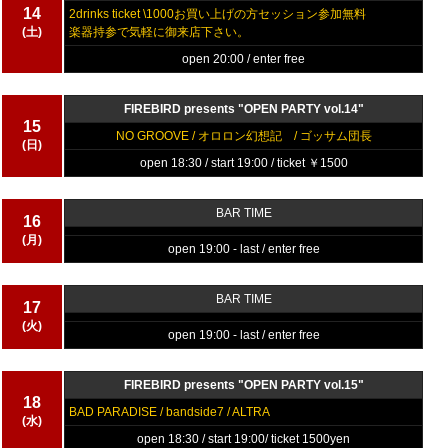
14
2drinks ticket \1000お買い上げの方セッション参加無料
(土)
楽器持参で気軽に御来店下さい。
open 20:00 / enter free
FIREBIRD presents "OPEN PARTY vol.14"
15
NO GROOVE / オロロン幻想記 / ゴッサム団長
(日)
open 18:30 / start 19:00 / ticket ￥1500
BAR TIME
16
(月)
open 19:00 - last / enter free
BAR TIME
17
(火)
open 19:00 - last / enter free
FIREBIRD presents "OPEN PARTY vol.15"
18
BAD PARADISE / bandside7 / ALTRA
(水)
open 18:30 / start 19:00/ ticket 1500yen