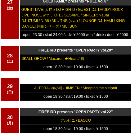
GOLD FAMILY presents "RULE vol.8"
27
(金)
GUEST LIVE: 大蛇 x DJ HIGH-D / GUEST DJ: DADDY ROCK
LIVE: NOSE with J･O･E / SESAME / SINGER: Na3ai
DJ: IZUMI / N-56 / AKI / TNB (siva) / LOUNGE DJ: HAIJI / KING
DANCE: 純白シリーズ / MC: BUN
open 23:30 / start 24:00 / adv ￥2000 with 1drink / door ￥2000
FIREBIRD presents "OPEN PARTY vol.20"
28
SKALL GROW / Macaroni★Heart / 肉
(土)
open 18:30 / start 19:00 / ticket ￥1500
FIREBIRD presents "OPEN PARTY vol.21"
29
ALTORA / 梅小町 / JIMISEN / Sleeping the sleipnir
(日)
open 18:30 / start 19:00 / ticket ￥1500
FIREBIRD presents "OPEN PARTY vol.22"
30
アルビニ / BASCO
(月)
open 18:30 / start 19:00 / ticket ￥1500