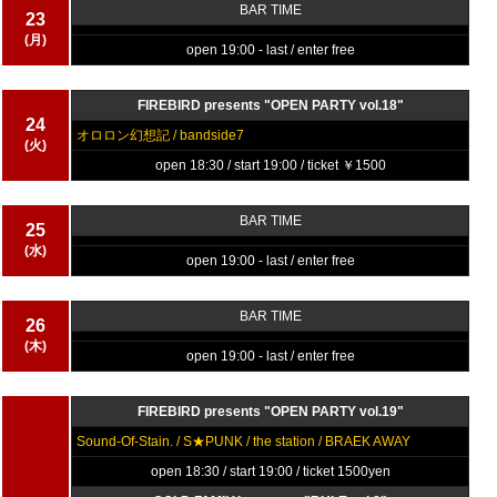
BAR TIME
23
(月)
open 19:00 - last / enter free
FIREBIRD presents "OPEN PARTY vol.18"
24
オロロン幻想記 / bandside7
(火)
open 18:30 / start 19:00 / ticket ￥1500
BAR TIME
25
(水)
open 19:00 - last / enter free
BAR TIME
26
(木)
open 19:00 - last / enter free
FIREBIRD presents "OPEN PARTY vol.19"
Sound-Of-Stain. / S★PUNK / the station / BRAEK AWAY
open 18:30 / start 19:00 / ticket 1500yen