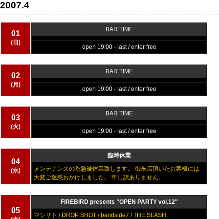
2007.4
BAR TIME
01
(日)
open 19:00 - last / enter free
BAR TIME
02
(月)
open 19:00 - last / enter free
BAR TIME
03
(火)
open 19:00 - last / enter free
臨時休業
04
メンテナンスの為急遽休業致します。 御来店頂いたお客様には
(水)
大変ご迷惑おかけしました。 申し訳ありません。
FIREBIRD presents "OPEN PARTY vol.12"
05
マシリト / DROP SHOT / bandside7 / THE SLASH