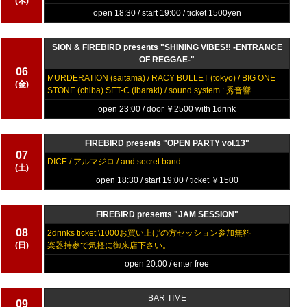
(木)
open 18:30 / start 19:00 / ticket 1500yen
SION & FIREBIRD presents "SHINING VIBES!! -ENTRANCE
OF REGGAE-"
06
MURDERATION (saitama) / RACY BULLET (tokyo) / BIG ONE
(金)
STONE (chiba) SET-C (ibaraki) / sound system : 秀音響
open 23:00 / door ￥2500 with 1drink
FIREBIRD presents "OPEN PARTY vol.13"
07
DICE / アルマジロ / and secret band
(土)
open 18:30 / start 19:00 / ticket ￥1500
FIREBIRD presents "JAM SESSION"
08
2drinks ticket \1000お買い上げの方セッション参加無料
(日)
楽器持参で気軽に御来店下さい。
open 20:00 / enter free
BAR TIME
09