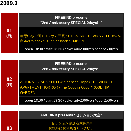
2009.3
FIREBIRD presents
"2nd Anniversary SPECIAL 2days!!!"
01
(日)
極悪いちご団 / ゴッサム団長 / THE STARLITE WRANGLERS / 朱
鳥-akamidori- / Laughingstock / JIMISEN
open 18:00 / start 18:30 / ticket adv2000yen / door2500yen
FIREBIRD presents
"2nd Anniversary SPECIAL 2days!!!"
02
ALTORA / BLACK SHELBY / Planting Hope / THE WORLD
(月)
APARTMENT HORROR / The Good is Good / ROSE HIP
GARDEN
open 18:00 / start 18:30 / ticket adv2000yen / door2500yen
FIREBIRD presents "セッション大会"
セッション参加者大募集!!
03
お気軽にお立ち寄り下さい。