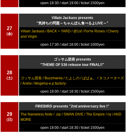
open 18:30 / start 19:00 / ticket 1500yen
Villain Jackass presents
"気持ちの問題～ちゃんぽん食べるよLIVE～"
27
Villain Jackass / BACK + YARD / @1st / For're Roses / Cherry
(金)
and Virgin
open 17:30 / start 18:00 / ticket 1000yen
ゴッサム団長 presents
"THEME OF 536 release tour FINAL!!"
28
(土)
ゴッサム団長 / Buzzmania / たよしの / ばばぁ。 / タコメーターズ
/ Arshe / Mogeha-e.p.factory-
open 18:00 / start 18:30 / ticket 1500yen
FIREBIRD presents "2nd anniversary live !"
29
The Nameless Note / .zip / SWAN DIVE / The Empire / ny / AND
(日)
MORE
open 18:00 / start 18:30 / ticket 1500yen