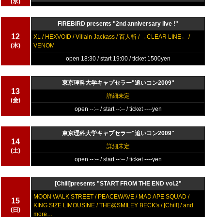
(水)
FIREBIRD presents "2nd anniversary live !"
12
XL / HEXVOID / Villain Jackass / 百人斬 / →CLEAR LINE← /
(木)
VENOM
open 18:30 / start 19:00 / ticket 1500yen
東京理科大学キャプセラー"追いコン2009"
13
詳細未定
(金)
open --:-- / start --:-- / ticket ----yen
東京理科大学キャプセラー"追いコン2009"
14
詳細未定
(土)
open --:-- / start --:-- / ticket ----yen
[Chill]presents "START FROM THE END vol.2"
MOON WALK STREET / PEACEWAVE / MAD APE SQUAD /
15
KING SIZE LIMOUSINE / THE@SMILEY BECK's / [Chill] / and
(日)
more…