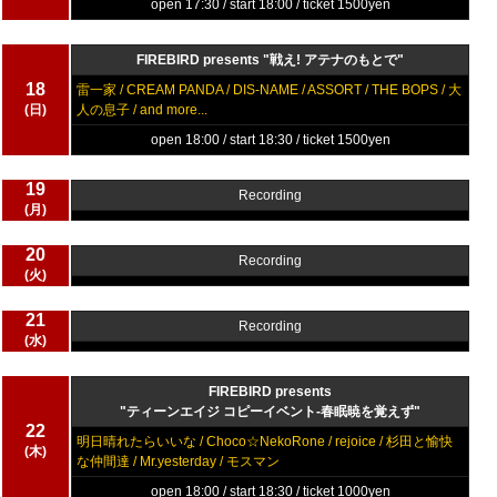
open 17:30 / start 18:00 / ticket 1500yen
FIREBIRD presents "戦え! アテナのもとで"
18
雷一家 / CREAM PANDA / DIS-NAME / ASSORT / THE BOPS / 大
(日)
人の息子 / and more...
open 18:00 / start 18:30 / ticket 1500yen
19
Recording
(月)
20
Recording
(火)
21
Recording
(水)
FIREBIRD presents
"ティーンエイジ コピーイベント-春眠暁を覚えず"
22
明日晴れたらいいな / Choco☆NekoRone / rejoice / 杉田と愉快
(木)
な仲間達 / Mr.yesterday / モスマン
open 18:00 / start 18:30 / ticket 1000yen