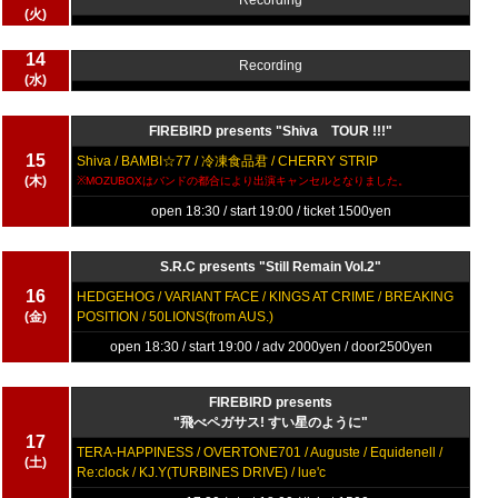
Recording
(火)
14
Recording
(水)
FIREBIRD presents "Shiva TOUR !!!"
15
Shiva / BAMBI☆77 / 冷凍食品君 / CHERRY STRIP
(木)
※MOZUBOXはバンドの都合により出演キャンセルとなりました。
open 18:30 / start 19:00 / ticket 1500yen
S.R.C presents "Still Remain Vol.2"
16
HEDGEHOG / VARIANT FACE / KINGS AT CRIME / BREAKING
(金)
POSITION / 50LIONS(from AUS.)
open 18:30 / start 19:00 / adv 2000yen / door2500yen
FIREBIRD presents
"飛べペガサス! すい星のように"
17
TERA-HAPPINESS / OVERTONE701 / Auguste / Equidenell /
(土)
Re:clock / KJ.Y(TURBINES DRIVE) / lue'c