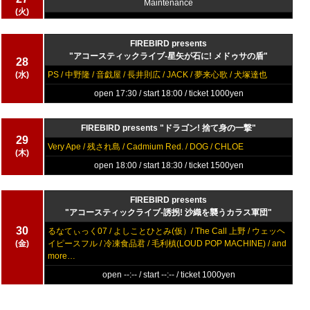
Maintenance
(火)
FIREBIRD presents
"アコースティックライブ-星矢が石に! メドゥサの盾"
28
(水)
PS / 中野隆 / 音戯屋 / 長井則広 / JACK / 夢来心歌 / 犬塚達也
open 17:30 / start 18:00 / ticket 1000yen
FIREBIRD presents "ドラゴン! 捨て身の一撃"
29
Very Ape / 残され島 / Cadmium Red. / DOG / CHLOE
(木)
open 18:00 / start 18:30 / ticket 1500yen
FIREBIRD presents
"アコースティックライブ-誘拐! 沙織を襲うカラス軍団"
30
るなてぃっく07 / よしことひとみ(仮）/ The Call 上野 / ウェッヘ
(金)
イピースフル / 冷凍食品君 / 毛利槙(LOUD POP MACHINE) / and
more…
open --:-- / start --:-- / ticket 1000yen