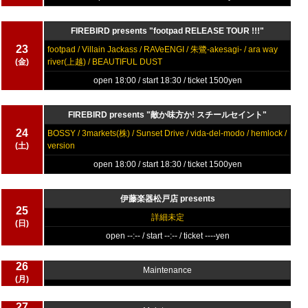
FIREBIRD presents "footpad RELEASE TOUR !!!"
23
footpad / Villain Jackass / RAVeENGI / 朱鷺-akesagi- / ara way
(金)
river(上越) / BEAUTIFUL DUST
open 18:00 / start 18:30 / ticket 1500yen
FIREBIRD presents "敵か味方か! スチールセイント"
24
BOSSY / 3markets(株) / Sunset Drive / vida-del-modo / hemlock /
(土)
version
open 18:00 / start 18:30 / ticket 1500yen
伊藤楽器松戸店 presents
25
詳細未定
(日)
open --:-- / start --:-- / ticket ----yen
26
Maintenance
(月)
27