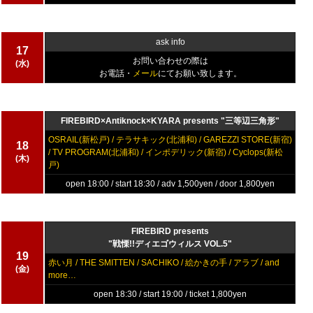
ask info
17
お問い合わせの際は
(水)
お電話・
メール
にてお願い致します。
FIREBIRD×Antiknock×KYARA presents "三等辺三角形"
OSRAIL(新松戸) / テラサキック(北浦和) / GAREZZI STORE(新宿)
18
/ TV PROGRAM(北浦和) / インポデリック(新宿) / Cyclops(新松
(木)
戸)
open 18:00 / start 18:30 / adv 1,500yen / door 1,800yen
FIREBIRD presents
"戦慄!!ディエゴウィルス VOL.5"
19
赤い月 / THE SMITTEN / SACHIKO / 絵かきの手 / アラブ / and
(金)
more…
open 18:30 / start 19:00 / ticket 1,800yen