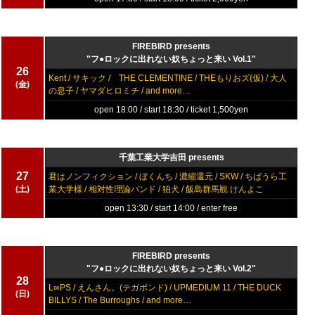
FIREBIRD presents
"フ●ロックに出れない奴ちょっと来い Vol.1"
26
Kent / サキック / THE CLEMENTINE / THEもりおズ(仮) / 大人
(金)
の息子 / ヤマダヒロミチ / and more…
open 18:00 / start 18:30 / ticket 1,500yen
千葉工業大学吉田 presents
27
君はノンフィクション / ぼくんち / 濃縮還元 / SKW / ちばうら工
(土)
業大学様 / 相対性理論バンド / 狛犬 / 飯島群馬観 けんよこ
open 13:30 / start 14:00 / enter free
FIREBIRD presents
"フ●ロックに出れない奴ちょっと来い Vol.2"
28
L∞PS / えんさん。(テガポンド) / UPMEDIUM 11 / THE DUCK
(日)
BILLYS / The Burroughs / and more…