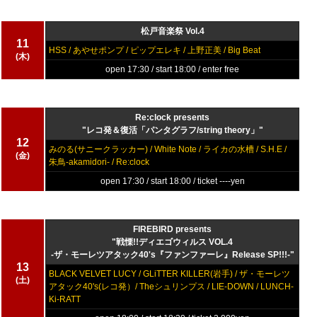
松戸音楽祭 Vol.4
11
HSS / あやせポンプ / ピップエレキ / 上野正美 / Big Beat
(木)
open 17:30 / start 18:00 / enter free
Re:clock presents
"レコ発＆復活「パンタグラフ/string theory」"
12
みのる(サニークラッカー) / White Note / ライカの水槽 / S.H.E /
(金)
朱鳥-akamidori- / Re:clock
open 17:30 / start 18:00 / ticket ----yen
FIREBIRD presents
"戦慄!!ディエゴウィルス VOL.4
-ザ・モーレツアタック40's『ファンファーレ』Release SP!!!-"
13
BLACK VELVET LUCY / GLiTTER KILLER(岩手) / ザ・モーレツ
(土)
アタック40's(レコ発）/ Theシュリンプス / LIE-DOWN / LUNCH-
Ki-RATT