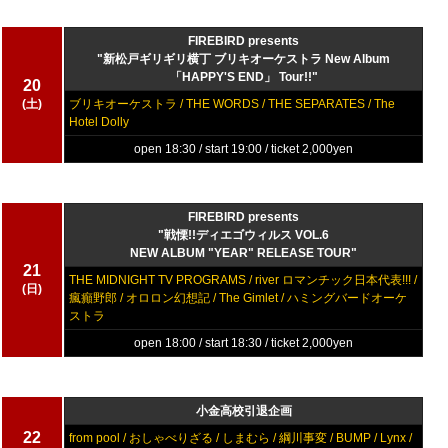
FIREBIRD presents
"新松戸ギリギリ横丁 ブリキオーケストラ New Album
「HAPPY'S END」 Tour!!"
20
(土)
ブリキオーケストラ / THE WORDS / THE SEPARATES / The
Hotel Dolly
open 18:30 / start 19:00 / ticket 2,000yen
FIREBIRD presents
"戦慄!!ディエゴウィルス VOL.6
NEW ALBUM "YEAR" RELEASE TOUR"
21
THE MIDNIGHT TV PROGRAMS / river ロマンチック日本代表!!! /
(日)
瘋癲野郎 / オロロン幻想記 / The Gimlet / ハミングバードオーケ
ストラ
open 18:00 / start 18:30 / ticket 2,000yen
小金高校引退企画
22
from pool / おしゃべりざる / しまむら / 綱川事変 / BUMP / Lynx /