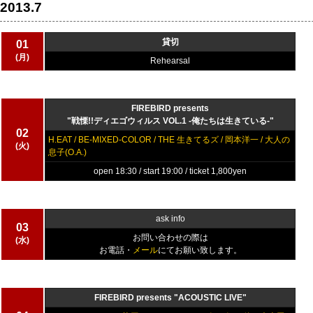
2013.7
貸切
01
(月)
Rehearsal
FIREBIRD presents
"戦慄!!ディエゴウィルス VOL.1 -俺たちは生きている-"
02
H.EAT / BE-MIXED-COLOR / THE 生きてるズ / 岡本洋一 / 大人の
(火)
息子(O.A.)
open 18:30 / start 19:00 / ticket 1,800yen
ask info
03
お問い合わせの際は
(水)
お電話・
メール
にてお願い致します。
FIREBIRD presents "ACOUSTIC LIVE"