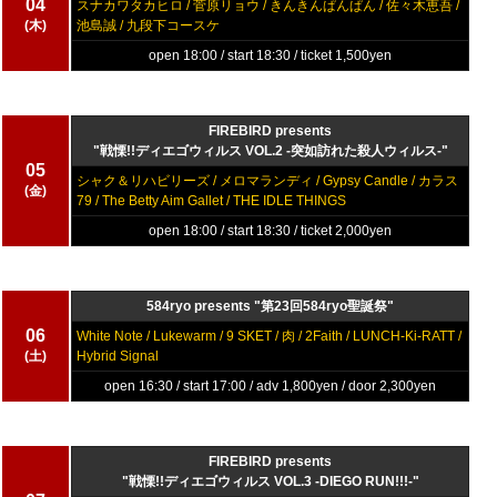
04
スナカワタカヒロ / 菅原リョウ / きんきんぱんぱん / 佐々木恵吾 /
(木)
池島誠 / 九段下コースケ
open 18:00 / start 18:30 / ticket 1,500yen
FIREBIRD presents
"戦慄!!ディエゴウィルス VOL.2 -突如訪れた殺人ウィルス-"
05
シャク＆リハビリーズ / メロマランディ / Gypsy Candle / カラス
(金)
79 / The Betty Aim Gallet / THE IDLE THINGS
open 18:00 / start 18:30 / ticket 2,000yen
584ryo presents "第23回584ryo聖誕祭"
06
White Note / Lukewarm / 9 SKET / 肉 / 2Faith / LUNCH-Ki-RATT /
(土)
Hybrid Signal
open 16:30 / start 17:00 / adv 1,800yen / door 2,300yen
FIREBIRD presents
"戦慄!!ディエゴウィルス VOL.3 -DIEGO RUN!!!-"