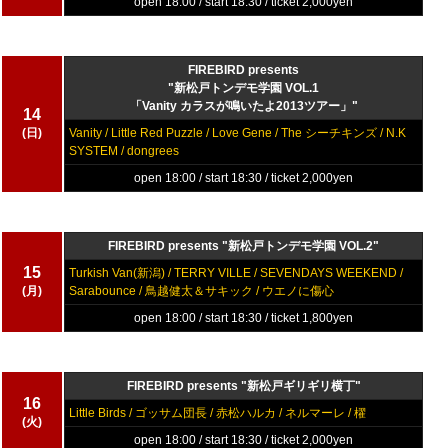
open 18:00 / start 18:30 / ticket 2,000yen
FIREBIRD presents
"新松戸トンデモ学園 VOL.1
「Vanity カラスが鳴いたよ2013ツアー」"
14
(日)
Vanity / Little Red Puzzle / Love Gene / The シーチキンズ / N.K
SYSTEM / dongrees
open 18:00 / start 18:30 / ticket 2,000yen
FIREBIRD presents "新松戸トンデモ学園 VOL.2"
15
Turkish Van(新潟) / TERRY VILLE / SEVENDAYS WEEKEND /
(月)
Sarabounce / 鳥越健太＆サキック / ウエノに傷心
open 18:00 / start 18:30 / ticket 1,800yen
FIREBIRD presents "新松戸ギリギリ横丁"
16
Little Birds / ゴッサム団長 / 赤松ハルカ / ネルマーレ / 櫂
(火)
open 18:00 / start 18:30 / ticket 2,000yen