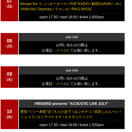
07
Boogie the マッハモータース / POP RADIO / 劇団GuReM♂♀N /
(日)
VANKSIA / Skyships / ラカンゼ / RIKO MAGIC
open 17:30 / start 18:00 / ticket 1,800yen
ask info
08
お問い合わせの際は
(月)
お電話・
メール
にてお願い致します。
ask info
09
お問い合わせの際は
(火)
お電話・
メール
にてお願い致します。
FIREBIRD presents "ACOUSTIC LIVE JULY"
10
豊島"ペリー来航"渉 / 大人の息子 / ぼぶサチコ / 高田じゅんぺい /
(水)
ショコラ / カミヤマナオヤ / オオモリケイスケ
open 17:30 / start 18:00 / ticket 1,500yen