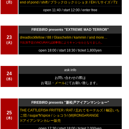
(月)
end of pond / shift / ブラックロック☆ショタ / EH / Lサイズ / T'z
open 11:40 / start 12:00 / enter free
FIREBIRD presents "EXTREME MAD TERROR"
23
dreadlockfellow / 88 / Glaschelim / kammin / and more…
(火)
※出演予定のINCURAYは諸事情によりキャンセルとなりました。
open 18:00 / start 18:30 / ticket 1,800yen
ask info
24
お問い合わせの際は
(水)
お電話・
メール
にてお願い致します。
FIREBIRD presents "新松戸アイアンマンショー"
THE CATTLEFISH FRITTER / RAT / 忘れてモーテルズ / 極惡いち
25
ご団 / sugar'N'spice / ショコラ/ (W)RONG≠RANGE
(木)
※アイアンマンカレー販売
open 17:30 / start 18:00 / ticket 2,000yen