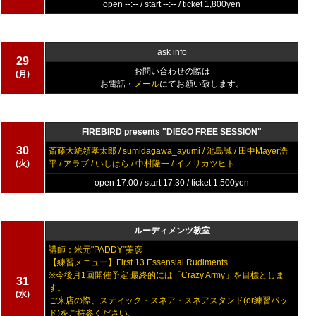
open --:-- / start --:-- / ticket 1,800yen
ask info
29
お問い合わせの際は
(月)
お電話・
メール
にてお願い致します。
FIREBIRD presents "DIEGO FREE SESSION"
30
斎藤大統領孝太郎 / sumidagawa_ayumi / 池島誠 / 田中Mayer浩
(火)
平 / アラブ / いしはら / 中村隆一 / イノリカツヒト
open 17:00 / start 17:30 / ticket 1,500yen
ルーディメンツ教室
講師：米元"PADDY"美彦
【練習メニュー】First 13 Essensial Rudiments
※今後月1回開催予定 最終的には「Crazy Army」を目標としま
31
す。
(水)
ご来店の際、スティック・スネア・スネアスタンド(or練習パッ
ド)をご持参ください。