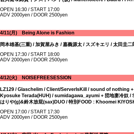
OPEN 16:30 / START 17:00
ADV 2000yen / DOOR 2500yen
4/11(月) Being Alone is Fashion
岡本雄基(三重) / 加賀屋みき / 嘉義源太 / スズキエリ / 太田圭二郎 
OPEN 17:30 / START 18:00
ADV 2000yen / DOOR 2500yen
4/12(火) NOISEFREESESSION
LZ129 / Glaschelim / Client/ServerIsKill / sound of nothing 
Kyosuke Terada(HUH) / sumidagawa_ayumi + 団地妻
はりや(g)&鈴木放屁(sax)DUO / 特別FOOD : Khoomei KIYOS
OPEN 17:00 / START 17:30
ADV 2000yen / DOOR 2500yen