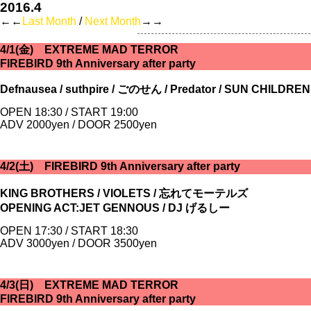
2016.4
←←
Last Month
/
Next Month
→→
4/1(金) EXTREME MAD TERROR
FIREBIRD 9th Anniversary after party
Defnausea / suthpire / ごのせん / Predator / SUN CHILDR
OPEN 18:30 / START 19:00
ADV 2000yen / DOOR 2500yen
4/2(土) FIREBIRD 9th Anniversary after party
KING BROTHERS / VIOLETS / 忘れてモーテルズ
OPENING ACT:JET GENNOUS / DJ げるしー
OPEN 17:30 / START 18:30
ADV 3000yen / DOOR 3500yen
4/3(日) EXTREME MAD TERROR
FIREBIRD 9th Anniversary after party