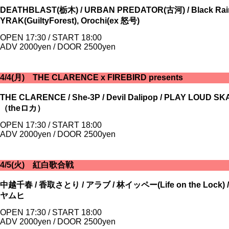
DEATHBLAST(栃木) / URBAN PREDATOR(古河) / Black Rain(群馬)
YRAK(GuiltyForest), Orochi(ex 怒号)
OPEN 17:30 / START 18:00
ADV 2000yen / DOOR 2500yen
4/4(月) THE CLARENCE x FIREBIRD presents
THE CLARENCE / She-3P / Devil Dalipop / PLAY LO
（theロカ）
OPEN 17:30 / START 18:00
ADV 2000yen / DOOR 2500yen
4/5(火) 紅白歌合戦
中越千春 / 香取さとり / アラブ / 林イッペー(Life on the Lock) 
ヤムヒ
OPEN 17:30 / START 18:00
ADV 2000yen / DOOR 2500yen