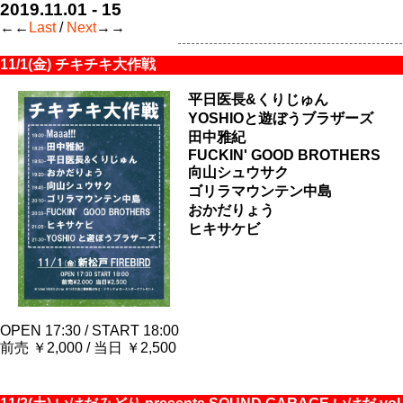
2019.11.01 - 15
←←
Last
/
Next
→→
11/1(金) チキチキ大作戦
平日医長&くりじゅん
YOSHIOと遊ぼうブラザーズ
田中雅紀
FUCKIN' GOOD BROTHERS
向山シュウサク
ゴリラマウンテン中島
おかだりょう
ヒキサケビ
OPEN 17:30 / START 18:00
前売 ￥2,000 / 当日 ￥2,500