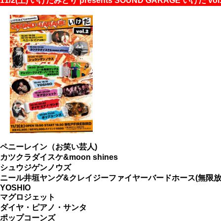
11/2(土) いけだみどり presents SOUND GARAGE いけだ vol
ペニーレイン（お笑い芸人)
カツクラダイスケ&moon shines
シュウジゲンノウズ
ニール井垣ヤング&クレイジーファイヤーバードホース(無限放送
YOSHIO
マグロジェット
ダイヤ・ピアノ・サンタ
ポップコーンズ