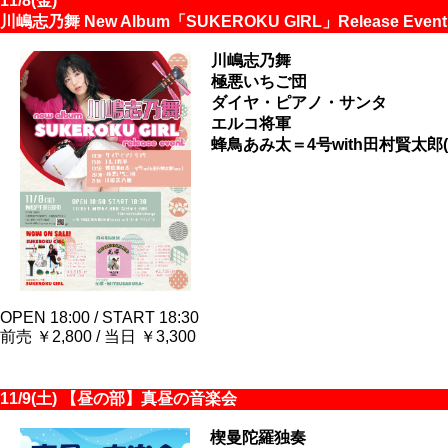
11/8(金)
川嶋志乃舞 New Album「SUKEROKU GIRL」Release Event
川嶋志乃舞
極悪いちご団
ダイヤ・ピアノ・サンタ
エルコ将軍
蜂鳥あみ太＝4号with田村賢太郎(a
OPEN 18:00 / START 18:30
前売 ￥2,800 / 当日 ￥3,300
11/9(土) 【昼の部】真昼の音楽会
楔曼陀羅独奏