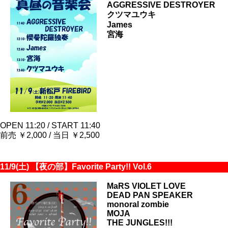
AGGRESSIVE DESTROYER
クツマユウキ
James
宮海
OPEN 11:20 / START 11:40
前売 ￥2,000 / 当日 ￥2,500
11/9(土) 【夜の部】Favorite Party!! Vol.6
MaRS VIOLET LOVE
DEAD PAN SPEAKER
monoral zombie
MOJA
THE JUNGLES!!!